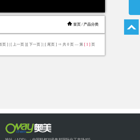
首页
/ 产品分类
首页 ] | [ 上一页 ]|
[ 下一页 ] | [ 尾页 ]
⇒ 共 0 页 — 第
[ 1 ]
页
地址（ADD）：中国鞋都30号集邦国际化工市场405