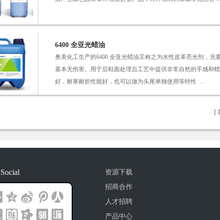
6400 全亚光蜡油
奥美化工生产的6400 全亚光蜡油又称之为水性皮革亮光剂，
基本无伤害。用于后鞋面处理后工艺中提供非常自然的手感和蜡
好，耐寒耐折性能好，也可以做为头尾单独使用等特性 ...
[ 
 Social
资源下载
招商合作
人才招聘
产品中心