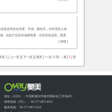
充要改善皮革的光泽度、手感、颜色等，对环境和人体
感。此款产品具有成腊饱满，光亮高肯晶莹，黑度
[ 详情 ]
首页 ] | [ 上一页 ]|
[ 下一页 ]
|
[ 尾页 ]
⇒ 共 12 页 — 第
[ 1 ]
页
地址（ADD）：中国鞋都30号集邦国际化工市场405
销售热线（TEL）： 86-577-88714024
服务热线： 86-577-88711816