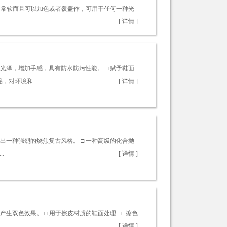
非常软而且可以加色或者覆盖作，可用于任何一种光
[ 详情 ]
泽，增加手感，具有防水防污性能。 □ 赋予鞋面
对环境和 ...
[ 详情 ]
一种强烈的烧焦复古风格。 □ 一种高级的化合抛
.
[ 详情 ]
生双色效果。 □ 用于擦皮材质的鞋面处理 □ 擦色
.
[ 详情 ]